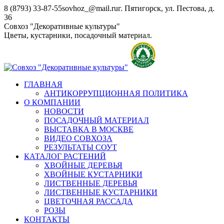
Перейти
8 (8793) 33-87-55
sovhoz_@mail.ru
г. Пятигорск, ул. Пестова, д.
к
36
содержанию
Совхоз "Декоративные культуры"
Цветы, кустарники, посадочный материал.
ГЛАВНАЯ
АНТИКОРРУПЦИОННАЯ ПОЛИТИКА
О КОМПАНИИ
НОВОСТИ
ПОСАДОЧНЫЙ МАТЕРИАЛ
ВЫСТАВКА В МОСКВЕ
ВИДЕО СОВХОЗА
РЕЗУЛЬТАТЫ СОУТ
КАТАЛОГ РАСТЕНИЙ
ХВОЙНЫЕ ДЕРЕВЬЯ
ХВОЙНЫЕ КУСТАРНИКИ
ЛИСТВЕННЫЕ ДЕРЕВЬЯ
ЛИСТВЕННЫЕ КУСТАРНИКИ
ЦВЕТОЧНАЯ РАССАДА
РОЗЫ
КОНТАКТЫ