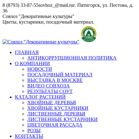
Перейти
8 (8793) 33-87-55
sovhoz_@mail.ru
г. Пятигорск, ул. Пестова, д.
к
36
содержанию
Совхоз "Декоративные культуры"
Цветы, кустарники, посадочный материал.
ГЛАВНАЯ
АНТИКОРРУПЦИОННАЯ ПОЛИТИКА
О КОМПАНИИ
НОВОСТИ
ПОСАДОЧНЫЙ МАТЕРИАЛ
ВЫСТАВКА В МОСКВЕ
ВИДЕО СОВХОЗА
РЕЗУЛЬТАТЫ СОУТ
КАТАЛОГ РАСТЕНИЙ
ХВОЙНЫЕ ДЕРЕВЬЯ
ХВОЙНЫЕ КУСТАРНИКИ
ЛИСТВЕННЫЕ ДЕРЕВЬЯ
ЛИСТВЕННЫЕ КУСТАРНИКИ
ЦВЕТОЧНАЯ РАССАДА
РОЗЫ
КОНТАКТЫ