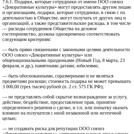
7.6.1. Подарки, которые сотрудники от имени ООО совхоз
«Декоративные культуры» могут предоставлять другим лицам
и организациям, подарки, которые сотрудники, в связи с их
деятельностью в Обществе, могут получать от других лиц и
организаций, а также представительские расходы, в том числе
— расходы сотрудников Общества на деловое
гостеприимство, должны одновременно соответствовать
следующим критериям:
— быть прямо связанными с законными целями деятельности
ООО совхоз «Декоративные культуры» или
общенациональными праздниками (Новый Год, 8 марта, 23
февраля, и др.), памятными датами, юбилеями;
— быть обоснованными, соразмерными и не являться
предметами роскоши; стоимость подарка не может превышать
3 000,00 (трех тысяч) рублей (п. 2 ст. 575 ГК РФ);
— не представлять собой скрытое вознаграждение за услугу,
действие, бездействие, предоставление прав, принятие
определенного решения о сделке, и т.п. или попытку оказать
влияние на получателя с иной незаконной или неэтичной
целью;
— не создавать риска для репутации ООО совхоз
«Декоративные культуры», сотрудников и иных лиц в случае