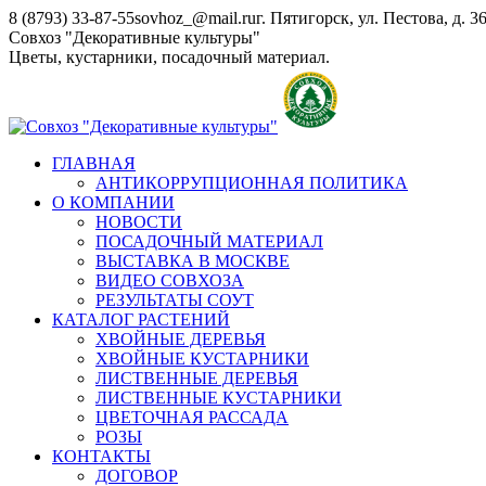
Перейти
8 (8793) 33-87-55
sovhoz_@mail.ru
г. Пятигорск, ул. Пестова, д. 3
к
Совхоз "Декоративные культуры"
содержанию
Цветы, кустарники, посадочный материал.
ГЛАВНАЯ
АНТИКОРРУПЦИОННАЯ ПОЛИТИКА
О КОМПАНИИ
НОВОСТИ
ПОСАДОЧНЫЙ МАТЕРИАЛ
ВЫСТАВКА В МОСКВЕ
ВИДЕО СОВХОЗА
РЕЗУЛЬТАТЫ СОУТ
КАТАЛОГ РАСТЕНИЙ
ХВОЙНЫЕ ДЕРЕВЬЯ
ХВОЙНЫЕ КУСТАРНИКИ
ЛИСТВЕННЫЕ ДЕРЕВЬЯ
ЛИСТВЕННЫЕ КУСТАРНИКИ
ЦВЕТОЧНАЯ РАССАДА
РОЗЫ
КОНТАКТЫ
ДОГОВОР