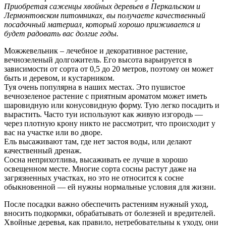
Приобретая саженцы хвойных деревьев в Перкальском и
Лермонтовском питомниках, вы получаете качественный
посадочный материал, который хорошо приживается и
будет радовать вас долгие годы.
Можжевельник – лечебное и декоративное растение,
вечнозеленый долгожитель. Его высота варьируется в
зависимости от сорта от 0,5 до 20 метров, поэтому он может
быть и деревом, и кустарником.
Туя очень популярна в наших местах. Это пушистое
вечнозеленое растение с приятным ароматом может иметь
шаровидную или конусовидную форму. Тую легко посадить и
вырастить. Часто туи используют как живую изгородь —
через плотную крону никто не рассмотрит, что происходит у
вас на участке или во дворе.
Ель высаживают там, где нет застоя воды, или делают
качественный дренаж.
Сосна неприхотлива, высаживать ее лучше в хорошо
освещенном месте. Многие сорта сосны растут даже на
загрязненных участках, но это не относится к сосне
обыкновенной — ей нужны нормальные условия для жизни.
После посадки важно обеспечить растениям нужный уход,
вносить подкормки, обрабатывать от болезней и вредителей.
Хвойные деревья, как правило, нетребовательны к уходу, они