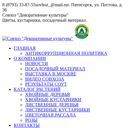
Перейти
8 (8793) 33-87-55
sovhoz_@mail.ru
г. Пятигорск, ул. Пестова, д.
к
36
содержанию
Совхоз "Декоративные культуры"
Цветы, кустарники, посадочный материал.
ГЛАВНАЯ
АНТИКОРРУПЦИОННАЯ ПОЛИТИКА
О КОМПАНИИ
НОВОСТИ
ПОСАДОЧНЫЙ МАТЕРИАЛ
ВЫСТАВКА В МОСКВЕ
ВИДЕО СОВХОЗА
РЕЗУЛЬТАТЫ СОУТ
КАТАЛОГ РАСТЕНИЙ
ХВОЙНЫЕ ДЕРЕВЬЯ
ХВОЙНЫЕ КУСТАРНИКИ
ЛИСТВЕННЫЕ ДЕРЕВЬЯ
ЛИСТВЕННЫЕ КУСТАРНИКИ
ЦВЕТОЧНАЯ РАССАДА
РОЗЫ
КОНТАКТЫ