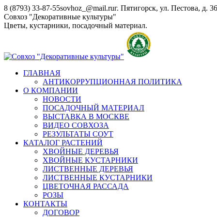
Перейти
8 (8793) 33-87-55
sovhoz_@mail.ru
г. Пятигорск, ул. Пестова, д. 3
к
Совхоз "Декоративные культуры"
содержанию
Цветы, кустарники, посадочный материал.
ГЛАВНАЯ
АНТИКОРРУПЦИОННАЯ ПОЛИТИКА
О КОМПАНИИ
НОВОСТИ
ПОСАДОЧНЫЙ МАТЕРИАЛ
ВЫСТАВКА В МОСКВЕ
ВИДЕО СОВХОЗА
РЕЗУЛЬТАТЫ СОУТ
КАТАЛОГ РАСТЕНИЙ
ХВОЙНЫЕ ДЕРЕВЬЯ
ХВОЙНЫЕ КУСТАРНИКИ
ЛИСТВЕННЫЕ ДЕРЕВЬЯ
ЛИСТВЕННЫЕ КУСТАРНИКИ
ЦВЕТОЧНАЯ РАССАДА
РОЗЫ
КОНТАКТЫ
ДОГОВОР