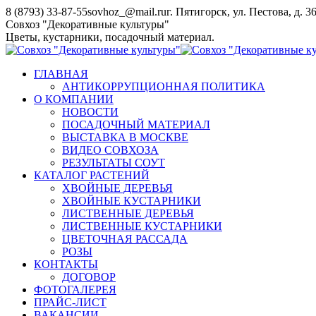
Перейти
8 (8793) 33-87-55
sovhoz_@mail.ru
г. Пятигорск, ул. Пестова, д. 3
к
Совхоз "Декоративные культуры"
содержанию
Цветы, кустарники, посадочный материал.
ГЛАВНАЯ
АНТИКОРРУПЦИОННАЯ ПОЛИТИКА
О КОМПАНИИ
НОВОСТИ
ПОСАДОЧНЫЙ МАТЕРИАЛ
ВЫСТАВКА В МОСКВЕ
ВИДЕО СОВХОЗА
РЕЗУЛЬТАТЫ СОУТ
КАТАЛОГ РАСТЕНИЙ
ХВОЙНЫЕ ДЕРЕВЬЯ
ХВОЙНЫЕ КУСТАРНИКИ
ЛИСТВЕННЫЕ ДЕРЕВЬЯ
ЛИСТВЕННЫЕ КУСТАРНИКИ
ЦВЕТОЧНАЯ РАССАДА
РОЗЫ
КОНТАКТЫ
ДОГОВОР
ФОТОГАЛЕРЕЯ
ПРАЙС-ЛИСТ
ВАКАНСИИ