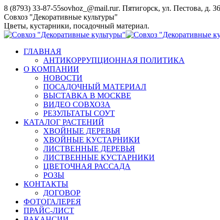
Перейти
8 (8793) 33-87-55
sovhoz_@mail.ru
г. Пятигорск, ул. Пестова, д. 3
к
Совхоз "Декоративные культуры"
содержанию
Цветы, кустарники, посадочный материал.
ГЛАВНАЯ
АНТИКОРРУПЦИОННАЯ ПОЛИТИКА
О КОМПАНИИ
НОВОСТИ
ПОСАДОЧНЫЙ МАТЕРИАЛ
ВЫСТАВКА В МОСКВЕ
ВИДЕО СОВХОЗА
РЕЗУЛЬТАТЫ СОУТ
КАТАЛОГ РАСТЕНИЙ
ХВОЙНЫЕ ДЕРЕВЬЯ
ХВОЙНЫЕ КУСТАРНИКИ
ЛИСТВЕННЫЕ ДЕРЕВЬЯ
ЛИСТВЕННЫЕ КУСТАРНИКИ
ЦВЕТОЧНАЯ РАССАДА
РОЗЫ
КОНТАКТЫ
ДОГОВОР
ФОТОГАЛЕРЕЯ
ПРАЙС-ЛИСТ
ВАКАНСИИ