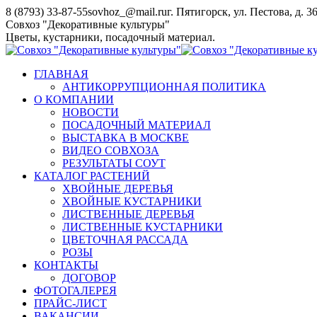
Перейти
8 (8793) 33-87-55
sovhoz_@mail.ru
г. Пятигорск, ул. Пестова, д. 3
к
Совхоз "Декоративные культуры"
содержанию
Цветы, кустарники, посадочный материал.
ГЛАВНАЯ
АНТИКОРРУПЦИОННАЯ ПОЛИТИКА
О КОМПАНИИ
НОВОСТИ
ПОСАДОЧНЫЙ МАТЕРИАЛ
ВЫСТАВКА В МОСКВЕ
ВИДЕО СОВХОЗА
РЕЗУЛЬТАТЫ СОУТ
КАТАЛОГ РАСТЕНИЙ
ХВОЙНЫЕ ДЕРЕВЬЯ
ХВОЙНЫЕ КУСТАРНИКИ
ЛИСТВЕННЫЕ ДЕРЕВЬЯ
ЛИСТВЕННЫЕ КУСТАРНИКИ
ЦВЕТОЧНАЯ РАССАДА
РОЗЫ
КОНТАКТЫ
ДОГОВОР
ФОТОГАЛЕРЕЯ
ПРАЙС-ЛИСТ
ВАКАНСИИ