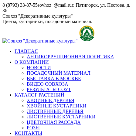
Перейти
8 (8793) 33-87-55
sovhoz_@mail.ru
г. Пятигорск, ул. Пестова, д.
к
36
содержанию
Совхоз "Декоративные культуры"
Цветы, кустарники, посадочный материал.
ГЛАВНАЯ
АНТИКОРРУПЦИОННАЯ ПОЛИТИКА
О КОМПАНИИ
НОВОСТИ
ПОСАДОЧНЫЙ МАТЕРИАЛ
ВЫСТАВКА В МОСКВЕ
ВИДЕО СОВХОЗА
РЕЗУЛЬТАТЫ СОУТ
КАТАЛОГ РАСТЕНИЙ
ХВОЙНЫЕ ДЕРЕВЬЯ
ХВОЙНЫЕ КУСТАРНИКИ
ЛИСТВЕННЫЕ ДЕРЕВЬЯ
ЛИСТВЕННЫЕ КУСТАРНИКИ
ЦВЕТОЧНАЯ РАССАДА
РОЗЫ
КОНТАКТЫ