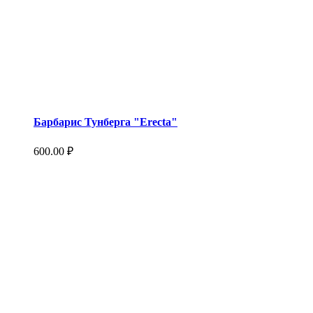
Барбарис Тунберга "Erecta"
600.00
₽