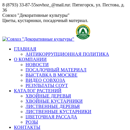
Перейти
8 (8793) 33-87-55
sovhoz_@mail.ru
г. Пятигорск, ул. Пестова, д.
к
36
содержанию
Совхоз "Декоративные культуры"
Цветы, кустарники, посадочный материал.
ГЛАВНАЯ
АНТИКОРРУПЦИОННАЯ ПОЛИТИКА
О КОМПАНИИ
НОВОСТИ
ПОСАДОЧНЫЙ МАТЕРИАЛ
ВЫСТАВКА В МОСКВЕ
ВИДЕО СОВХОЗА
РЕЗУЛЬТАТЫ СОУТ
КАТАЛОГ РАСТЕНИЙ
ХВОЙНЫЕ ДЕРЕВЬЯ
ХВОЙНЫЕ КУСТАРНИКИ
ЛИСТВЕННЫЕ ДЕРЕВЬЯ
ЛИСТВЕННЫЕ КУСТАРНИКИ
ЦВЕТОЧНАЯ РАССАДА
РОЗЫ
КОНТАКТЫ