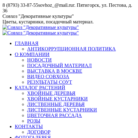
Перейти
8 (8793) 33-87-55
sovhoz_@mail.ru
г. Пятигорск, ул. Пестова, д.
к
36
содержанию
Совхоз "Декоративные культуры"
Цветы, кустарники, посадочный материал.
ГЛАВНАЯ
АНТИКОРРУПЦИОННАЯ ПОЛИТИКА
О КОМПАНИИ
НОВОСТИ
ПОСАДОЧНЫЙ МАТЕРИАЛ
ВЫСТАВКА В МОСКВЕ
ВИДЕО СОВХОЗА
РЕЗУЛЬТАТЫ СОУТ
КАТАЛОГ РАСТЕНИЙ
ХВОЙНЫЕ ДЕРЕВЬЯ
ХВОЙНЫЕ КУСТАРНИКИ
ЛИСТВЕННЫЕ ДЕРЕВЬЯ
ЛИСТВЕННЫЕ КУСТАРНИКИ
ЦВЕТОЧНАЯ РАССАДА
РОЗЫ
КОНТАКТЫ
ДОГОВОР
ФОТОГАЛЕРЕЯ