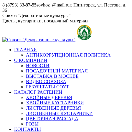
Перейти
8 (8793) 33-87-55
sovhoz_@mail.ru
г. Пятигорск, ул. Пестова, д.
к
36
содержанию
Совхоз "Декоративные культуры"
Цветы, кустарники, посадочный материал.
ГЛАВНАЯ
АНТИКОРРУПЦИОННАЯ ПОЛИТИКА
О КОМПАНИИ
НОВОСТИ
ПОСАДОЧНЫЙ МАТЕРИАЛ
ВЫСТАВКА В МОСКВЕ
ВИДЕО СОВХОЗА
РЕЗУЛЬТАТЫ СОУТ
КАТАЛОГ РАСТЕНИЙ
ХВОЙНЫЕ ДЕРЕВЬЯ
ХВОЙНЫЕ КУСТАРНИКИ
ЛИСТВЕННЫЕ ДЕРЕВЬЯ
ЛИСТВЕННЫЕ КУСТАРНИКИ
ЦВЕТОЧНАЯ РАССАДА
РОЗЫ
КОНТАКТЫ