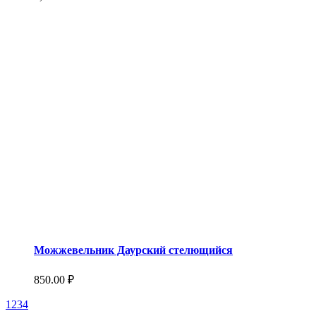
Можжевельник Даурский стелющийся
850.00
₽
1
2
3
4