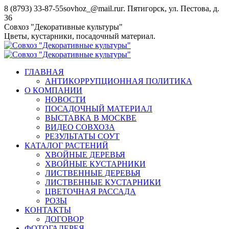
Перейти
8 (8793) 33-87-55
sovhoz_@mail.ru
г. Пятигорск, ул. Пестова, д.
к
36
содержанию
Совхоз "Декоративные культуры"
Цветы, кустарники, посадочный материал.
ГЛАВНАЯ
АНТИКОРРУПЦИОННАЯ ПОЛИТИКА
О КОМПАНИИ
НОВОСТИ
ПОСАДОЧНЫЙ МАТЕРИАЛ
ВЫСТАВКА В МОСКВЕ
ВИДЕО СОВХОЗА
РЕЗУЛЬТАТЫ СОУТ
КАТАЛОГ РАСТЕНИЙ
ХВОЙНЫЕ ДЕРЕВЬЯ
ХВОЙНЫЕ КУСТАРНИКИ
ЛИСТВЕННЫЕ ДЕРЕВЬЯ
ЛИСТВЕННЫЕ КУСТАРНИКИ
ЦВЕТОЧНАЯ РАССАДА
РОЗЫ
КОНТАКТЫ
ДОГОВОР
ФОТОГАЛЕРЕЯ