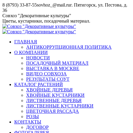
Перейти
8 (8793) 33-87-55
sovhoz_@mail.ru
г. Пятигорск, ул. Пестова, д.
к
36
содержанию
Совхоз "Декоративные культуры"
Цветы, кустарники, посадочный материал.
ГЛАВНАЯ
АНТИКОРРУПЦИОННАЯ ПОЛИТИКА
О КОМПАНИИ
НОВОСТИ
ПОСАДОЧНЫЙ МАТЕРИАЛ
ВЫСТАВКА В МОСКВЕ
ВИДЕО СОВХОЗА
РЕЗУЛЬТАТЫ СОУТ
КАТАЛОГ РАСТЕНИЙ
ХВОЙНЫЕ ДЕРЕВЬЯ
ХВОЙНЫЕ КУСТАРНИКИ
ЛИСТВЕННЫЕ ДЕРЕВЬЯ
ЛИСТВЕННЫЕ КУСТАРНИКИ
ЦВЕТОЧНАЯ РАССАДА
РОЗЫ
КОНТАКТЫ
ДОГОВОР
ФОТОГАЛЕРЕЯ