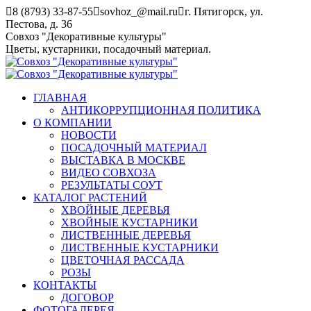
Перейти
8 (8793) 33-87-55
sovhoz_@mail.ru
г. Пятигорск, ул.
к
Пестова, д. 36
содержанию
Совхоз "Декоративные культуры"
Цветы, кустарники, посадочный материал.
ГЛАВНАЯ
АНТИКОРРУПЦИОННАЯ ПОЛИТИКА
О КОМПАНИИ
НОВОСТИ
ПОСАДОЧНЫЙ МАТЕРИАЛ
ВЫСТАВКА В МОСКВЕ
ВИДЕО СОВХОЗА
РЕЗУЛЬТАТЫ СОУТ
КАТАЛОГ РАСТЕНИЙ
ХВОЙНЫЕ ДЕРЕВЬЯ
ХВОЙНЫЕ КУСТАРНИКИ
ЛИСТВЕННЫЕ ДЕРЕВЬЯ
ЛИСТВЕННЫЕ КУСТАРНИКИ
ЦВЕТОЧНАЯ РАССАДА
РОЗЫ
КОНТАКТЫ
ДОГОВОР
ФОТОГАЛЕРЕЯ