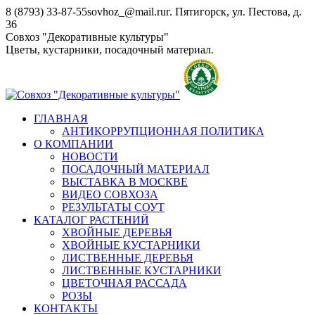
Перейти
8 (8793) 33-87-55
sovhoz_@mail.ru
г. Пятигорск, ул. Пестова, д.
к
36
содержанию
Совхоз "Декоративные культуры"
Цветы, кустарники, посадочный материал.
ГЛАВНАЯ
АНТИКОРРУПЦИОННАЯ ПОЛИТИКА
О КОМПАНИИ
НОВОСТИ
ПОСАДОЧНЫЙ МАТЕРИАЛ
ВЫСТАВКА В МОСКВЕ
ВИДЕО СОВХОЗА
РЕЗУЛЬТАТЫ СОУТ
КАТАЛОГ РАСТЕНИЙ
ХВОЙНЫЕ ДЕРЕВЬЯ
ХВОЙНЫЕ КУСТАРНИКИ
ЛИСТВЕННЫЕ ДЕРЕВЬЯ
ЛИСТВЕННЫЕ КУСТАРНИКИ
ЦВЕТОЧНАЯ РАССАДА
РОЗЫ
КОНТАКТЫ