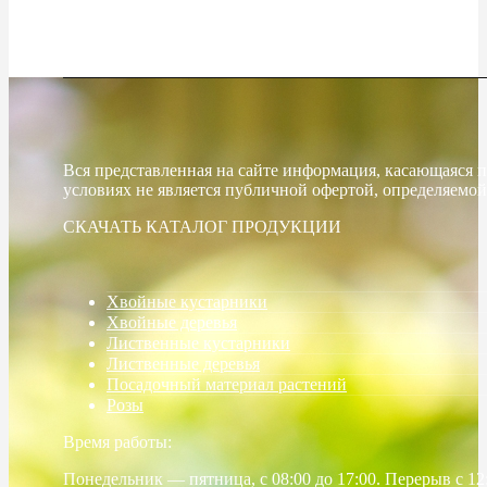
Вся представленная на сайте информация, касающаяся п
условиях не является публичной офертой, определяемой
СКАЧАТЬ КАТАЛОГ ПРОДУКЦИИ
Хвойные кустарники
Хвойные деревья
Лиственные кустарники
Лиственные деревья
Посадочный материал растений
Розы
Время работы:
Понедельник — пятница, с 08:00 до 17:00. Перерыв с 12: