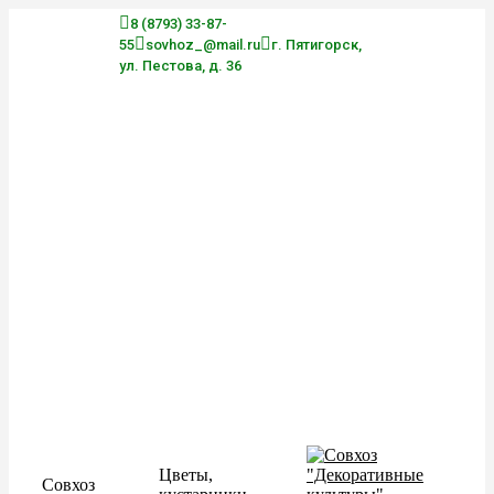
Перейти
8 (8793) 33-87-
к
55
sovhoz_@mail.ru
г. Пятигорск,
содержанию
ул. Пестова, д. 36
Цветы,
Совхоз