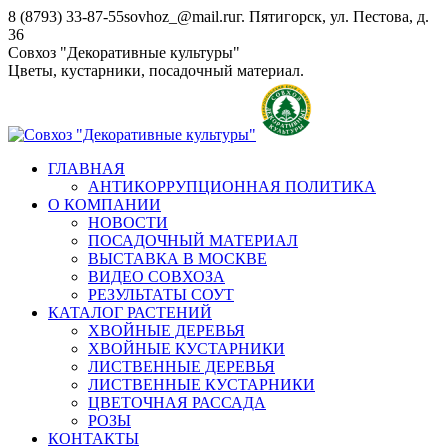
Перейти
8 (8793) 33-87-55
sovhoz_@mail.ru
г. Пятигорск, ул. Пестова, д.
к
36
содержанию
Совхоз "Декоративные культуры"
Цветы, кустарники, посадочный материал.
ГЛАВНАЯ
АНТИКОРРУПЦИОННАЯ ПОЛИТИКА
О КОМПАНИИ
НОВОСТИ
ПОСАДОЧНЫЙ МАТЕРИАЛ
ВЫСТАВКА В МОСКВЕ
ВИДЕО СОВХОЗА
РЕЗУЛЬТАТЫ СОУТ
КАТАЛОГ РАСТЕНИЙ
ХВОЙНЫЕ ДЕРЕВЬЯ
ХВОЙНЫЕ КУСТАРНИКИ
ЛИСТВЕННЫЕ ДЕРЕВЬЯ
ЛИСТВЕННЫЕ КУСТАРНИКИ
ЦВЕТОЧНАЯ РАССАДА
РОЗЫ
КОНТАКТЫ