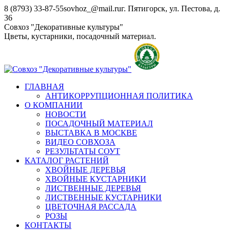
Перейти
8 (8793) 33-87-55
sovhoz_@mail.ru
г. Пятигорск, ул. Пестова, д.
к
36
содержанию
Совхоз "Декоративные культуры"
Цветы, кустарники, посадочный материал.
ГЛАВНАЯ
АНТИКОРРУПЦИОННАЯ ПОЛИТИКА
О КОМПАНИИ
НОВОСТИ
ПОСАДОЧНЫЙ МАТЕРИАЛ
ВЫСТАВКА В МОСКВЕ
ВИДЕО СОВХОЗА
РЕЗУЛЬТАТЫ СОУТ
КАТАЛОГ РАСТЕНИЙ
ХВОЙНЫЕ ДЕРЕВЬЯ
ХВОЙНЫЕ КУСТАРНИКИ
ЛИСТВЕННЫЕ ДЕРЕВЬЯ
ЛИСТВЕННЫЕ КУСТАРНИКИ
ЦВЕТОЧНАЯ РАССАДА
РОЗЫ
КОНТАКТЫ