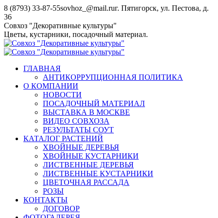
Перейти
8 (8793) 33-87-55
sovhoz_@mail.ru
г. Пятигорск, ул. Пестова, д.
к
36
содержанию
Совхоз "Декоративные культуры"
Цветы, кустарники, посадочный материал.
ГЛАВНАЯ
АНТИКОРРУПЦИОННАЯ ПОЛИТИКА
О КОМПАНИИ
НОВОСТИ
ПОСАДОЧНЫЙ МАТЕРИАЛ
ВЫСТАВКА В МОСКВЕ
ВИДЕО СОВХОЗА
РЕЗУЛЬТАТЫ СОУТ
КАТАЛОГ РАСТЕНИЙ
ХВОЙНЫЕ ДЕРЕВЬЯ
ХВОЙНЫЕ КУСТАРНИКИ
ЛИСТВЕННЫЕ ДЕРЕВЬЯ
ЛИСТВЕННЫЕ КУСТАРНИКИ
ЦВЕТОЧНАЯ РАССАДА
РОЗЫ
КОНТАКТЫ
ДОГОВОР
ФОТОГАЛЕРЕЯ