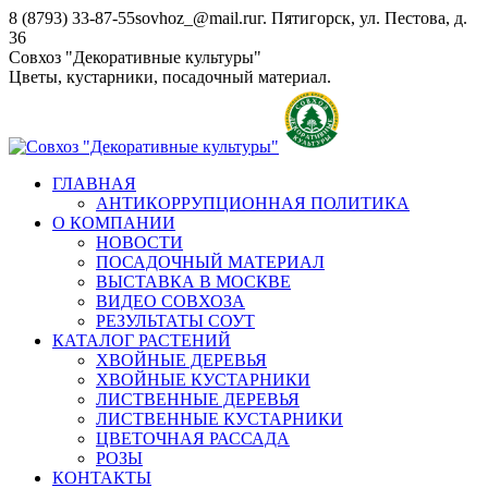
Перейти
8 (8793) 33-87-55
sovhoz_@mail.ru
г. Пятигорск, ул. Пестова, д.
к
36
содержанию
Совхоз "Декоративные культуры"
Цветы, кустарники, посадочный материал.
ГЛАВНАЯ
АНТИКОРРУПЦИОННАЯ ПОЛИТИКА
О КОМПАНИИ
НОВОСТИ
ПОСАДОЧНЫЙ МАТЕРИАЛ
ВЫСТАВКА В МОСКВЕ
ВИДЕО СОВХОЗА
РЕЗУЛЬТАТЫ СОУТ
КАТАЛОГ РАСТЕНИЙ
ХВОЙНЫЕ ДЕРЕВЬЯ
ХВОЙНЫЕ КУСТАРНИКИ
ЛИСТВЕННЫЕ ДЕРЕВЬЯ
ЛИСТВЕННЫЕ КУСТАРНИКИ
ЦВЕТОЧНАЯ РАССАДА
РОЗЫ
КОНТАКТЫ