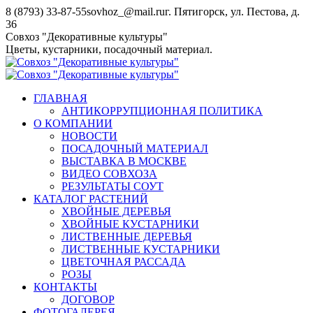
Перейти
8 (8793) 33-87-55
sovhoz_@mail.ru
г. Пятигорск, ул. Пестова, д.
к
36
содержанию
Совхоз "Декоративные культуры"
Цветы, кустарники, посадочный материал.
ГЛАВНАЯ
АНТИКОРРУПЦИОННАЯ ПОЛИТИКА
О КОМПАНИИ
НОВОСТИ
ПОСАДОЧНЫЙ МАТЕРИАЛ
ВЫСТАВКА В МОСКВЕ
ВИДЕО СОВХОЗА
РЕЗУЛЬТАТЫ СОУТ
КАТАЛОГ РАСТЕНИЙ
ХВОЙНЫЕ ДЕРЕВЬЯ
ХВОЙНЫЕ КУСТАРНИКИ
ЛИСТВЕННЫЕ ДЕРЕВЬЯ
ЛИСТВЕННЫЕ КУСТАРНИКИ
ЦВЕТОЧНАЯ РАССАДА
РОЗЫ
КОНТАКТЫ
ДОГОВОР
ФОТОГАЛЕРЕЯ