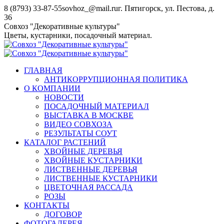
Перейти
8 (8793) 33-87-55
sovhoz_@mail.ru
г. Пятигорск, ул. Пестова, д.
к
36
содержанию
Совхоз "Декоративные культуры"
Цветы, кустарники, посадочный материал.
ГЛАВНАЯ
АНТИКОРРУПЦИОННАЯ ПОЛИТИКА
О КОМПАНИИ
НОВОСТИ
ПОСАДОЧНЫЙ МАТЕРИАЛ
ВЫСТАВКА В МОСКВЕ
ВИДЕО СОВХОЗА
РЕЗУЛЬТАТЫ СОУТ
КАТАЛОГ РАСТЕНИЙ
ХВОЙНЫЕ ДЕРЕВЬЯ
ХВОЙНЫЕ КУСТАРНИКИ
ЛИСТВЕННЫЕ ДЕРЕВЬЯ
ЛИСТВЕННЫЕ КУСТАРНИКИ
ЦВЕТОЧНАЯ РАССАДА
РОЗЫ
КОНТАКТЫ
ДОГОВОР
ФОТОГАЛЕРЕЯ