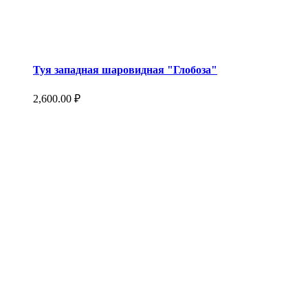
Туя западная шаровидная "Глобоза"
2,600.00
₽