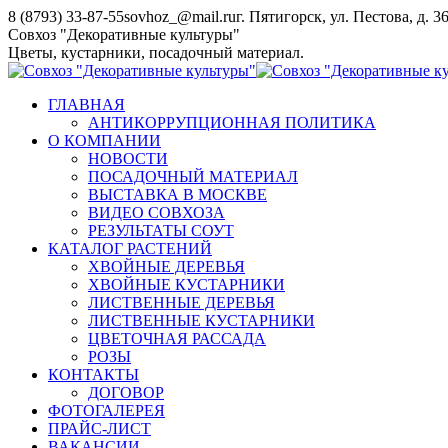
Перейти
8 (8793) 33-87-55
sovhoz_@mail.ru
г. Пятигорск, ул. Пестова, д. 3
к
Совхоз "Декоративные культуры"
содержанию
Цветы, кустарники, посадочный материал.
ГЛАВНАЯ
АНТИКОРРУПЦИОННАЯ ПОЛИТИКА
О КОМПАНИИ
НОВОСТИ
ПОСАДОЧНЫЙ МАТЕРИАЛ
ВЫСТАВКА В МОСКВЕ
ВИДЕО СОВХОЗА
РЕЗУЛЬТАТЫ СОУТ
КАТАЛОГ РАСТЕНИЙ
ХВОЙНЫЕ ДЕРЕВЬЯ
ХВОЙНЫЕ КУСТАРНИКИ
ЛИСТВЕННЫЕ ДЕРЕВЬЯ
ЛИСТВЕННЫЕ КУСТАРНИКИ
ЦВЕТОЧНАЯ РАССАДА
РОЗЫ
КОНТАКТЫ
ДОГОВОР
ФОТОГАЛЕРЕЯ
ПРАЙС-ЛИСТ
ВАКАНСИИ